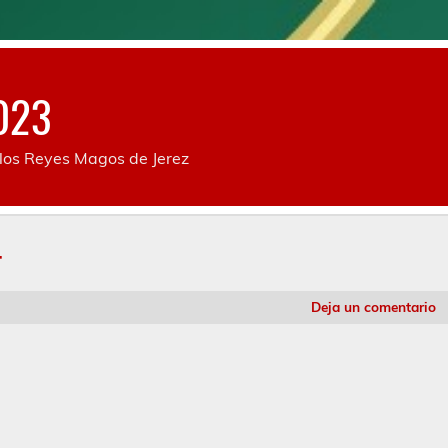
2023
los Reyes Magos de Jerez
4
Deja un comentario