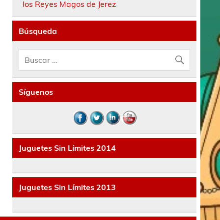
los Reyes Magos de Jerez
Búsqueda
Síguenos
Juguetes Sin Límites 2014
Juguetes Sin Límites 2013