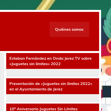
Quiénes somos
Esteban Fernández en Onda Jerez TV sobre
«Juguetes sin límites» 2022
Presentación de «Juguetes sin límites 2022»
en el Ayuntamiento de Jerez
10º Aniversario Juguetes Sin Límites